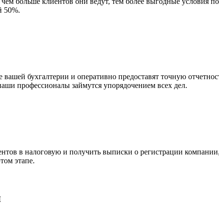
чем больше клиентов они ведут, тем более выгодные условия по
й 50%.
е вашей бухгалтерии и оперативно предоставят точную отчетнос
к наши профессионалы займутся упорядочением всех дел.
ентов в налоговую и получить выписки о регистрации компании
том этапе.
я