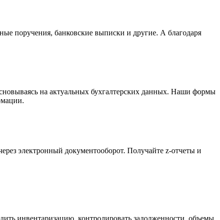
ные поручения, банковские выписки и другие. А благодаря
сновываясь на актуальных бухгалтерских данных. Наши формы
рмации.
через электронный документооборот. Получайте z-отчеты и
водить инвентаризацию, контролировать задолженности, объемы