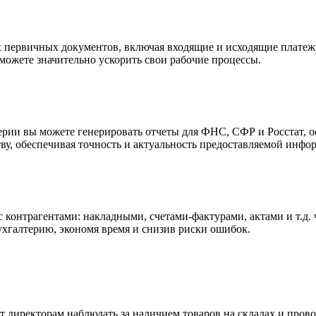
х первичных документов, включая входящие и исходящие платеж
ожете значительно ускорить свои рабочие процессы.
ии вы можете генерировать отчеты для ФНС, СФР и Росстат, о
ву, обеспечивая точность и актуальность предоставляемой инфо
 контрагентами: накладными, счетами-фактурами, актами и т.д. 
ухгалтерию, экономя время и снизив риски ошибок.
ет директорам наблюдать за наличием товаров на складах и про