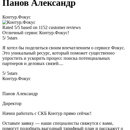
Панов Александр
Контур.Фокус
Rated
5
/5 based on
1152
customer reviews
Отличный сервис Контур.Фокус!
5
/
5
stars
Я хотел бы поделиться своим впечатлением о сервисе Фокус.
Это уникальный ресурс, который поможет существенно
упростить и ускорить процесс поиска потенциальных
партнеров и деловых связей....
5
/
5
stars
Контур.Фокус
Панов Александр
Директор
Навигация
Начни работать с СКБ Контур прямо сейчас!
по
Оставьте заявку — наши специалисты свяжутся с вами,
помогут подобрать выгодный тарифный план и расскажут о
записям