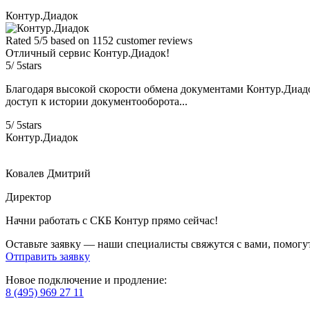
Контур.Диадок
Rated
5
/5 based on
1152
customer reviews
Отличный сервис Контур.Диадок!
5
/
5
stars
Благодаря высокой скорости обмена документами Контур.Диадо
доступ к истории документооборота...
5
/
5
stars
Контур.Диадок
Ковалев Дмитрий
Директор
Навигация
Начни работать с СКБ Контур прямо сейчас!
по
Оставьте заявку — наши специалисты свяжутся с вами, помогу
Отправить заявку
записям
Новое подключение и продление:
8 (495) 969 27 11