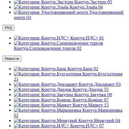
Контур.Экстерн
05
Контур.Эльба
04
Удостоверяющий
центр
03
FAQ
Контур.НДС+
01
Контур.Сопровождение торгов
02
Новости
Контур.Банк
02
Контур.Бухгалтерия
21
Контур.Декларант
03
Контур.Диадок
55
Контур.Закупки
09
Контур.Компас
07
Контур.Маркет
15
Контур.Маркировка
02
Контур.Меркурий
04
Контур.НДС+
07