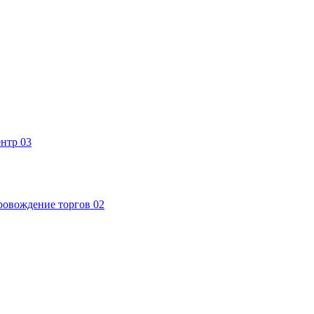
ентр
03
ровождение торгов
02