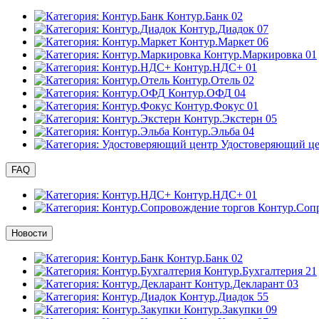
Контур.Банк
02
Контур.Диадок
07
Контур.Маркет
06
Контур.Маркировка
01
Контур.НДС+
01
Контур.Отель
02
Контур.ОФД
04
Контур.Фокус
01
Контур.Экстерн
05
Контур.Эльба
04
Удостоверяющий ц
FAQ
Контур.НДС+
01
Контур.Соп
Новости
Контур.Банк
02
Контур.Бухгалтерия
21
Контур.Декларант
03
Контур.Диадок
55
Контур.Закупки
09