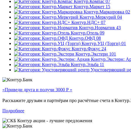
Контур.Компас
07
Контур.Маркет
15
Контур.Маркировка
02
Контур.Меркурий
04
Контур.НДС+
07
Контур.Норматив
43
Контур.Отель
09
Контур.ОФД
08
Контур.УЦ (Торги)
01
Контур.Фокус
24
Контур.Экстерн
101
Контур.Экстерн: А
Контур.Эльба
11
Удостоверяющий ц
«Приведи друга и получи 3000 Р »
Расскажите друзьям и партнёрам про расчётные счета в Контур.
Подробнее